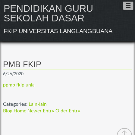
Tog
☰
PENDIDIKAN GURU
nav
SEKOLAH DASAR
FKIP UNIVERSITAS LANGLANGBUANA
PMB FKIP
6/26/2020
ppmb fkip unla
Categories:
Lain-lain
Blog Home
Newer Entry
Older Entry
↑